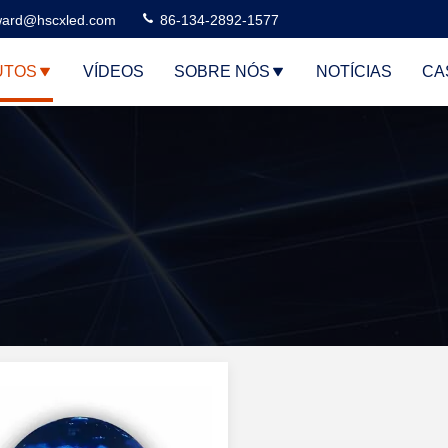
ard@hscxled.com
86-134-2892-1577
UTOS
VÍDEOS
SOBRE NÓS
NOTÍCIAS
CA