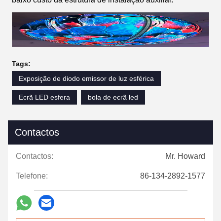
Tags:
Exposição de diodo emissor de luz esférica
Ecrã LED esfera
bola de ecrã led
Contactos
Contactos:
Mr. Howard
Telefone:
86-134-2892-1577