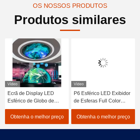
OS NOSSOS PRODUTOS
Produtos similares
Vídeo
Vídeo
Ecrã de Display LED
P6 Esférico LED Exibidor
Esférico de Globo de
de Esferas Full Color
Esfera personalizado 1m
Custom Made
3m 4m 5m OEM
Obtenha o melhor preço
Obtenha o melhor preço