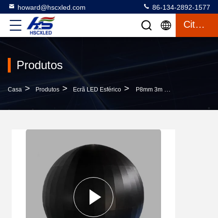
howard@hscxled.com
86-134-2892-1577
Citações
Produtos
>
>
>
Casa
Produtos
Ecrã LED Esférico
P8mm 3m LED Esfera Display Esquema De Esfera Exterior Para Shopping Mall