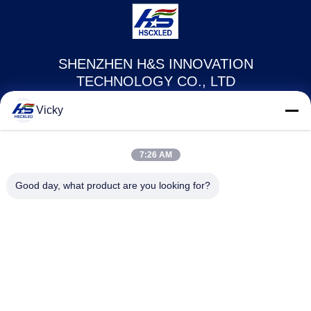
SHENZHEN H&S INNOVATION
TECHNOLOGY CO., LTD
Vicky
howard@hscxled.com
86-134-2892-1577
7:26 AM
4o andar, 2o. Edifício, Zona Industrial Wanyan, Comunidade
Good day, what product are you looking for?
de Qiaotou, Rua Fuhai, Distrito Bao'an, cidade de Shenzhen,
província de Guangdong, China
China de Boa Qualidade Display LED de publicidade ao ar livre Fornecedor.
Copyright © 2024-2026 Shenzhen H&S Innovation Technology Co., Ltd
Todos os direitos reservados.