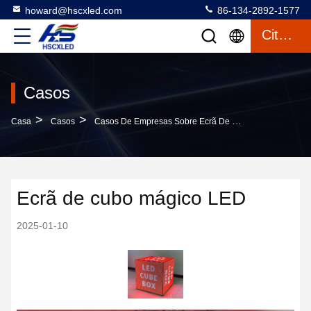
howard@hscxled.com
86-134-2892-1577
Citações
Casos
>
>
Casa
Casos
Casos De Empresas Sobre Ecrã De Cubo Mágico LED
Ecrã de cubo mágico LED
2025-01-10