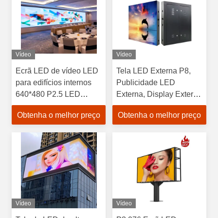
Vídeo
Vídeo
Ecrã LED de vídeo LED
Tela LED Externa P8,
para edifícios internos
Publicidade LED
640*480 P2.5 LED
Externa, Display Externo
Display Office LED Wall
para Publicidade, Tela
Obtenha o melhor preço
Obtenha o melhor preço
LED
Vídeo
Vídeo