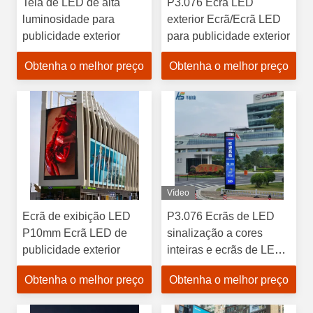
Tela de LED de alta
P3.076 Ecrã LED
luminosidade para
exterior Ecrã/Ecrã LED
publicidade exterior
para publicidade exterior
Obtenha o melhor preço
Obtenha o melhor preço
Vídeo
Ecrã de exibição LED
P3.076 Ecrãs de LED
P10mm Ecrã LED de
sinalização a cores
publicidade exterior
inteiras e ecrãs de LED
duplos lados ao ar livre
Obtenha o melhor preço
Obtenha o melhor preço