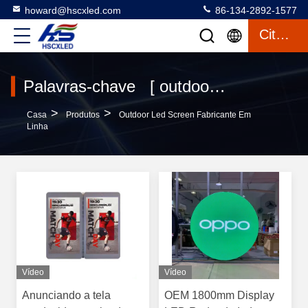
howard@hscxled.com
86-134-2892-1577
Citações
Palavras-chave [ outdoor led screen ] combinação 188 produtos
>
>
Casa
Produtos
Outdoor Led Screen Fabricante Em
Linha
Vídeo
Vídeo
Anunciando a tela
OEM 1800mm Display