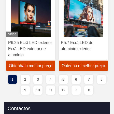
Vídeo
P6.25 Ecrã LED exterior
P5.7 Ecrã LED de
Ecrã LED exterior de
alumínio exterior
alumínio
Obtenha o melhor preço
Obtenha o melhor preço
1
2
3
4
5
6
7
8
9
10
11
12
Contactos