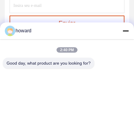
Enviar
howard
2:40 PM
Good day, what product are you looking for?
SHENZHEN H&S INNOVATION
TECHNOLOGY CO., LTD
howard@hscxled.com
86-134-2892-1577
4o andar, 2o. Edifício, Zona Industrial Wanyan, Comunidade
de Qiaotou, Rua Fuhai, Distrito Bao'an, cidade de Shenzhen,