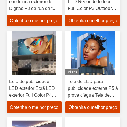
conduzida exterior de
LED Redondo Indoor
Digitas P3 da rua da tela
Full Color P3 Outdoor
de exposição do diodo
Led Screen
Obtenha o melhor preço
Obtenha o melhor preço
emissor de luz de Polo
Vídeo
Ecrã de publicidade
Tela de LED para
LED exterior Ecrã LED
publicidade externa P5 à
exterior Full Color P4
prova d'água Tela de
Ecrã LED exterior
LED Sinalização
Obtenha o melhor preço
Obtenha o melhor preço
Outdoor Outdoor