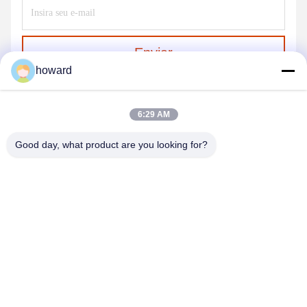
Enviar
howard
6:29 AM
Good day, what product are you looking for?
SHENZHEN H&S INNOVATION
TECHNOLOGY CO., LTD
howard@hscxled.com
86-134-2892-1577
4o andar, 2o. Edifício, Zona Industrial Wanyan, Comunidade
de Qiaotou, Rua Fuhai, Distrito Bao'an, cidade de Shenzhen,