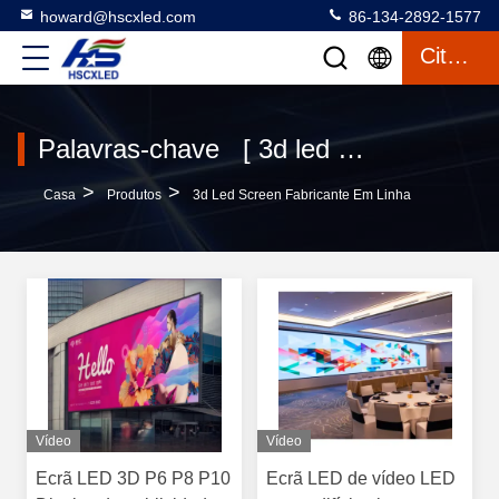
howard@hscxled.com
86-134-2892-1577
Citações
Palavras-chave [ 3d led screen ] combinação 115 produtos
>
>
Casa
Produtos
3d Led Screen Fabricante Em Linha
Vídeo
Vídeo
Ecrã LED 3D P6 P8 P10
Ecrã LED de vídeo LED