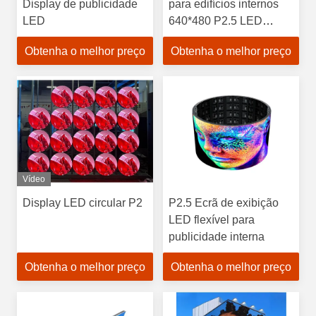
Display de publicidade
para edifícios internos
LED
640*480 P2.5 LED
Display Office LED Wall
Obtenha o melhor preço
Obtenha o melhor preço
Vídeo
Display LED circular P2
P2.5 Ecrã de exibição
LED flexível para
publicidade interna
Obtenha o melhor preço
Obtenha o melhor preço