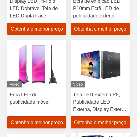
Display LED Tri-Fold
Ecrã de exibição LED
LED Dobrável Tela de
P10mm Ecrã LED de
LED Dupla Face
publicidade exterior
Obtenha o melhor preço
Obtenha o melhor preço
Vídeo
Vídeo
Ecrã LED de
Tela LED Externa P8,
publicidade móvel
Publicidade LED
Externa, Display Externo
para Publicidade, Tela
Obtenha o melhor preço
Obtenha o melhor preço
LED