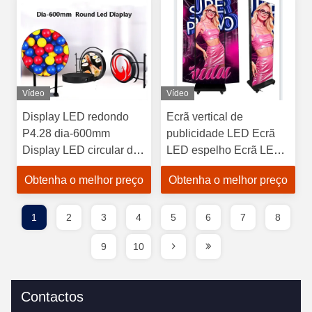
Vídeo
Vídeo
Display LED redondo
Ecrã vertical de
P4.28 dia-600mm
publicidade LED Ecrã
Display LED circular de
LED espelho Ecrã LED
dois lados
dobrável
Obtenha o melhor preço
Obtenha o melhor preço
1
2
3
4
5
6
7
8
9
10
Contactos