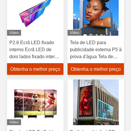
Vídeo
Vídeo
P2.6 Ecrã LED fixado
Tela de LED para
interno Ecrã LED de
publicidade externa P5 à
dois lados fixado interno
prova d'água Tela de
Ecrã LED de dois lados
LED Sinalização
Obtenha o melhor preço
Obtenha o melhor preço
Outdoor Outdoor
Vídeo