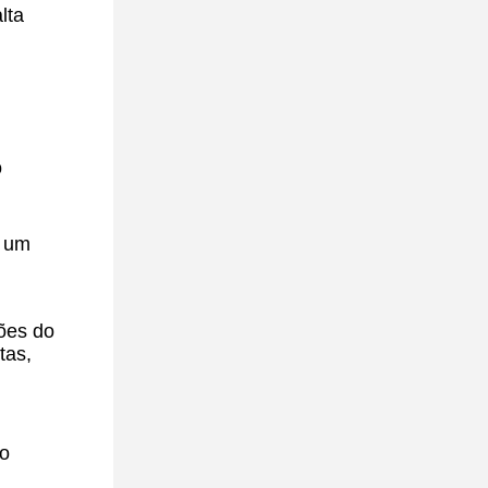
lta
o
e um
ões do
tas,
ão