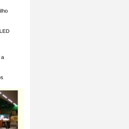
ilho
XLED
 a
os