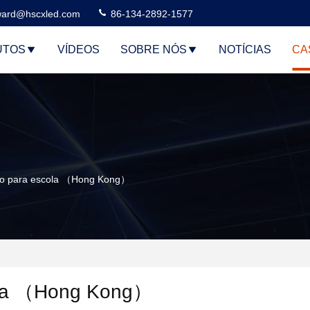
ard@hscxled.com
86-134-2892-1577
UTOS
VÍDEOS
SOBRE NÓS
NOTÍCIAS
CA
rno para escola （Hong Kong）
cola （Hong Kong）