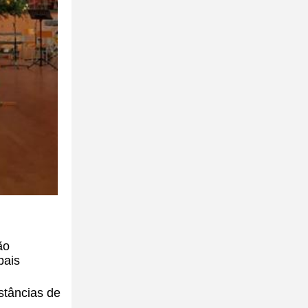
ão
pais
stâncias de