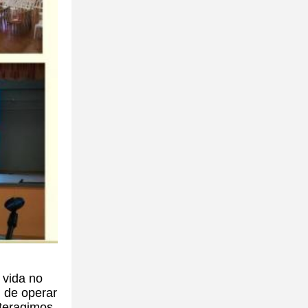
 vida no
l de operar
nteragimos