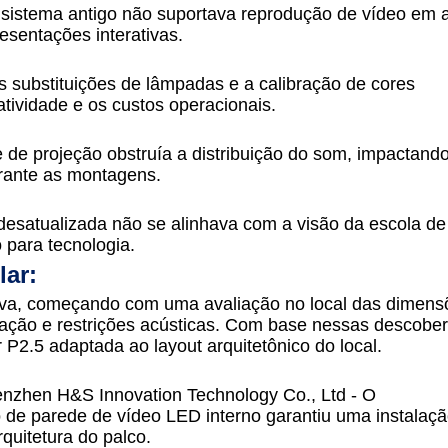
 sistema antigo não suportava reprodução de vídeo em a
esentações interativas.
 substituições de lâmpadas e a calibração de cores
tividade e os custos operacionais.
e de projeção obstruía a distribuição do som, impactand
durante as montagens.
desatualizada não se alinhava com a visão da escola d
para tecnologia.
lar:
a, começando com uma avaliação no local das dimens
inação e restrições acústicas. Com base nessas descober
2.5 adaptada ao layout arquitetônico do local.
enzhen H&S Innovation Technology Co., Ltd - O
 de parede de vídeo LED interno garantiu uma instalaç
quitetura do palco.