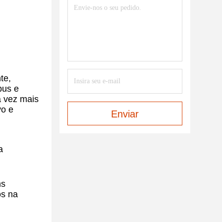
te,
pus e
a vez mais
vo e
Enviar
a
ns
os na